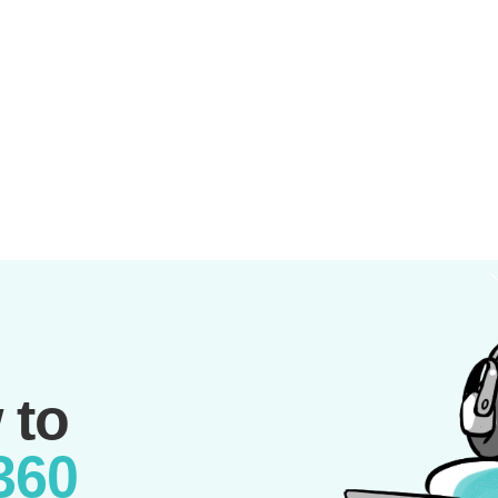
 to
360