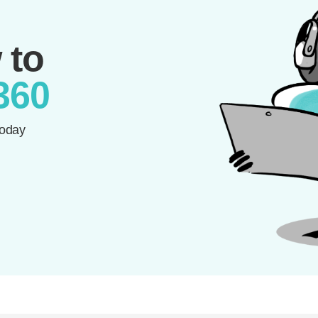
 to
360
today