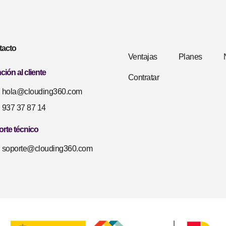
tacto
Ventajas
Planes
ción al cliente
Contratar
hola@clouding360.com
937 37 87 14
rte técnico
soporte@clouding360.com