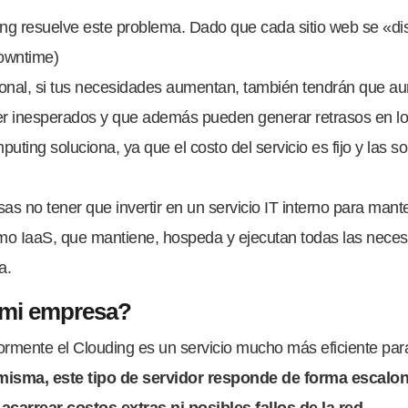
ing resuelve este problema. Dado que cada sitio web se «dis
downtime)
cional, si tus necesidades aumentan, también tendrán que au
r inesperados y que además pueden generar retrasos en los
ting soluciona, ya que el costo del servicio es fijo y las 
as no tener que invertir en un servicio IT interno para man
mo IaaS, que mantiene, hospeda y ejecutan todas las neces
a.
 mi empresa?
ormente el Clouding es un servicio mucho más eficiente pa
misma, este tipo de servidor responde de forma escalo
carrear costos extras ni posibles fallos de la red.